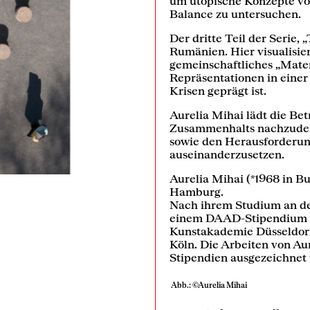
um utopische Konzepte vo
Balance zu untersuchen.
Der dritte Teil der Serie,
Rumänien. Hier visualisier
gemeinschaftliches „Mater
Repräsentationen in einer 
Krisen geprägt ist.
Aurelia Mihai lädt die Bet
Zusammenhalts nachzudenk
sowie den Herausforderu
auseinanderzusetzen.
Aurelia Mihai (*1968 in Bu
Hamburg.
Nach ihrem Studium an de
einem DAAD-Stipendium n
Kunstakademie Düsseldorf
Köln. Die Arbeiten von Au
Stipendien ausgezeichnet 
Abb.: ©Aurelia Mihai