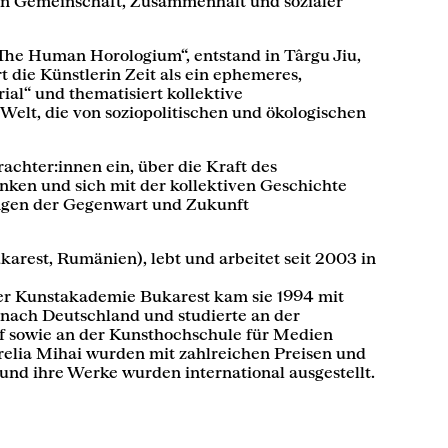
n Gemeinschaft, Zusammenhalt und sozialer
 „The Human Horologium“, entstand in Târgu Jiu,
t die Künstlerin Zeit als ein ephemeres,
ial“ und thematisiert kollektive
Welt, die von soziopolitischen und ökologischen
rachter:innen ein, über die Kraft des
en und sich mit der kollektiven Geschichte
ngen der Gegenwart und Zukunft
karest, Rumänien), lebt und arbeitet seit 2003 in
r Kunstakademie Bukarest kam sie 1994 mit
ach Deutschland und studierte an der
 sowie an der Kunsthochschule für Medien
relia Mihai wurden mit zahlreichen Preisen und
und ihre Werke wurden international ausgestellt.