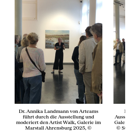
Dr. Annika Landmann von Arteams
Fi
n
führt durch die Ausstellung und
Ausstel
moderiert den Artist Walk, Galerie im
Galeri
5,
Marstall Ahrensburg 2025, ©
© Stif